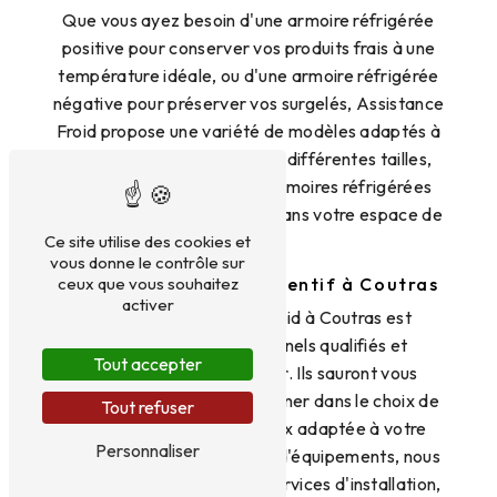
Que vous ayez besoin d'une armoire réfrigérée
positive pour conserver vos produits frais à une
température idéale, ou d'une armoire réfrigérée
négative pour préserver vos surgelés, Assistance
Froid propose une variété de modèles adaptés à
vos besoins spécifiques. De différentes tailles,
capacités et designs, nos armoires réfrigérées
s'intègreront parfaitement dans votre espace de
Ce site utilise des cookies et
travail.
vous donne le contrôle sur
ceux que vous souhaitez
Un service clientèle attentif à Coutras
activer
L'équipe d'Assistance Froid à Coutras est
composée de professionnels qualifiés et
Tout accepter
passionnés par leur métier. Ils sauront vous
conseiller et vous accompagner dans le choix de
Tout refuser
l'armoire réfrigérée la mieux adaptée à votre
Personnaliser
activité. En plus de la vente d'équipements, nous
proposons également des services d'installation,